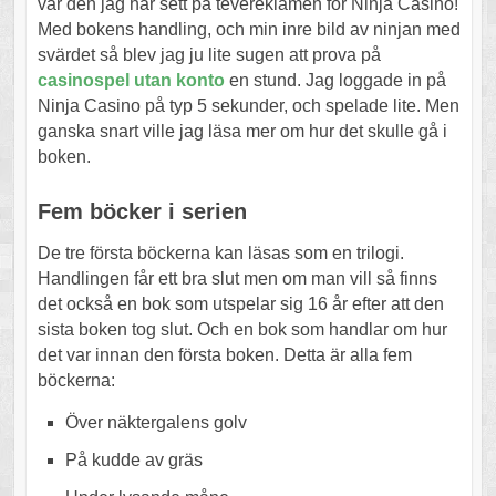
var den jag har sett på tevereklamen för Ninja Casino!
Med bokens handling, och min inre bild av ninjan med
svärdet så blev jag ju lite sugen att prova på
casinospel utan konto
en stund. Jag loggade in på
Ninja Casino på typ 5 sekunder, och spelade lite. Men
ganska snart ville jag läsa mer om hur det skulle gå i
boken.
Fem böcker i serien
De tre första böckerna kan läsas som en trilogi.
Handlingen får ett bra slut men om man vill så finns
det också en bok som utspelar sig 16 år efter att den
sista boken tog slut. Och en bok som handlar om hur
det var innan den första boken. Detta är alla fem
böckerna:
Över näktergalens golv
På kudde av gräs