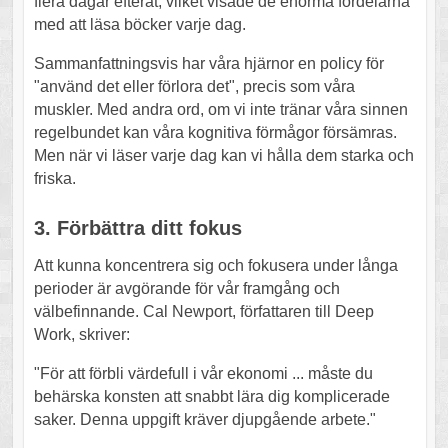
flera dagar efteråt, vilket visade de enorma fördelarna
med att läsa böcker varje dag.
Sammanfattningsvis har våra hjärnor en policy för
"använd det eller förlora det", precis som våra
muskler. Med andra ord, om vi inte tränar våra sinnen
regelbundet kan våra kognitiva förmågor försämras.
Men när vi läser varje dag kan vi hålla dem starka och
friska.
3. Förbättra ditt fokus
Att kunna koncentrera sig och fokusera under långa
perioder är avgörande för vår framgång och
välbefinnande. Cal Newport, författaren till Deep
Work, skriver:
"För att förbli värdefull i vår ekonomi ... måste du
behärska konsten att snabbt lära dig komplicerade
saker. Denna uppgift kräver djupgående arbete."