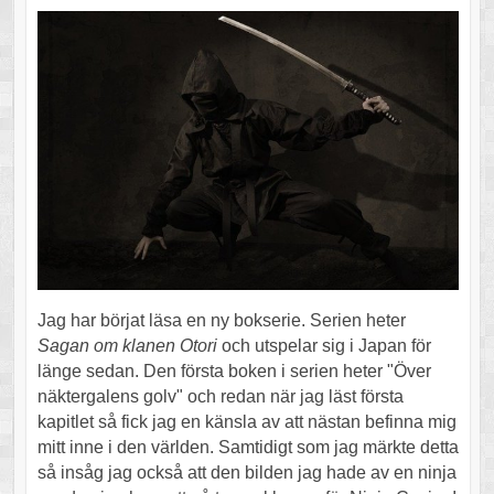
Jag har börjat läsa en ny bokserie. Serien heter
Sagan om klanen Otori
och utspelar sig i Japan för
länge sedan. Den första boken i serien heter "Över
näktergalens golv" och redan när jag läst första
kapitlet så fick jag en känsla av att nästan befinna mig
mitt inne i den världen. Samtidigt som jag märkte detta
så insåg jag också att den bilden jag hade av en ninja