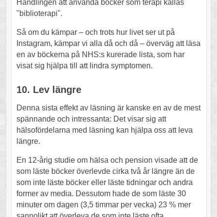
Handlingen att använda böcker som terapi kallas
"biblioterapi".
Så om du kämpar – och trots hur livet ser ut på
Instagram, kämpar vi alla då och då – överväg att läsa
en av böckerna på NHS:s kurerade lista, som har
visat sig hjälpa till att lindra symptomen.
10. Lev längre
Denna sista effekt av läsning är kanske en av de mest
spännande och intressanta: Det visar sig att
hälsofördelarna med läsning kan hjälpa oss att leva
längre.
En 12-årig studie om hälsa och pension visade att de
som läste böcker överlevde cirka två år längre än de
som inte läste böcker eller läste tidningar och andra
former av media. Dessutom hade de som läste 30
minuter om dagen (3,5 timmar per vecka) 23 % mer
sannolikt att överleva de som inte läste ofta.