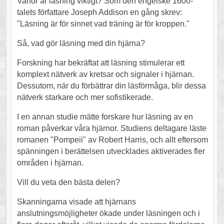
Varför är läsning viktigt? Som den engelske 1600-
talets författare Joseph Addison en gång skrev:
"Läsning är för sinnet vad träning är för kroppen."
Så, vad gör läsning med din hjärna?
Forskning har bekräftat att läsning stimulerar ett
komplext nätverk av kretsar och signaler i hjärnan.
Dessutom, när du förbättrar din läsförmåga, blir dessa
nätverk starkare och mer sofistikerade.
I en annan studie mätte forskare hur läsning av en
roman påverkar våra hjärnor. Studiens deltagare läste
romanen "Pompeii" av Robert Harris, och allt eftersom
spänningen i berättelsen utvecklades aktiverades fler
områden i hjärnan.
Vill du veta den bästa delen?
Skanningarna visade att hjärnans
anslutningsmöjligheter ökade under läsningen och i